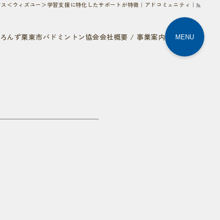
ービス＜ウィズユー＞学習支援に特化したサポートが特徴｜アドコミュニティ｜
ろんず
栗東市バドミントン協会
会社概要 / 事業案内
MENU