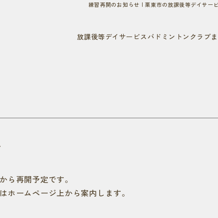
練習再開のお知らせ | 栗東市の放課後等デイサ
放課後等デイサービス
バドミントンクラブま
栗東小平井
大宝
mirai
kanau
せ
から再開予定です。
はホームページ上から案内します。